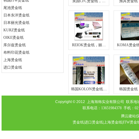
韩国ITW烫金纸
美国CFC烫金纸，…
渔具烫金纸
尾池烫金纸
日本东洋烫金纸
日本丽光烫金纸
KURZ烫金纸
OIKE烫金纸
库尔兹烫金纸
REIOK烫金纸，丽…
KOMA烫金
布料印花烫金纸
上海烫金纸
进口烫金纸
韩国KOLON烫金纸…
韩国烫金纸 
Copyright © 2012
上海旭饰实业有限公司 联系地址：上海
联系电话：13651984378 手机：021-
腾云建站
烫金纸|进口烫金纸|上海烫金纸|ITW烫金纸