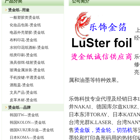
产品分类
公司简介
上海旭饰实业有限公司—日本东洋烫金纸TORAY烫金纸华东区总
>
烫金纸--用途
热烈祝贺上海旭饰实业有限公司成为德国库尔兹烫金纸一级代理
一般塑胶类烫金纸
热烈祝贺旭饰实业成为日本OIKE烫金纸尾池烫金纸华东区总代理
化妆品包装-烫金纸
上
上海旭饰实业有限公司——进口烫金纸专业供应商
电器外壳塑胶-烫金纸
经
布料印花-烫金纸
怎样选择进口烫金纸
水转印花纸酒标-烫金纸
上海旭饰实业有限公司 专业供应汽车中网烫金纸，汽车格栅烫金
纸类印刷-烫金纸
乐
渔具假饵-镭射烫金纸
修
玻璃金属涂装-烫金纸
亮
手机按键-半透烫金纸
属和油墨等特种效果。
酒瓶盖-烫金纸
文具产品-烫金纸
乐饰科技专业代理及经销日本Lu
皮革木材-烫金纸
井NAKAI、德国库尔兹KURZ
>
烫金纸---品牌
日本东洋TORAY、日本KATAN
韩国ITW---烫金纸
台湾光群K.LASER、台湾NA
韩国KOLON---烫金纸
售
烫金版，烫金轮，切箔机
等
德国KURZ库尔兹---烫金纸
墨轮和打印条形码用的热转印
日本KOMA---烫金纸