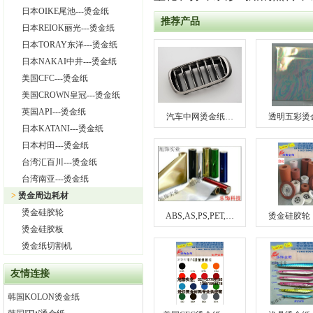
日本OIKE尾池---烫金纸
推荐产品
日本REIOK丽光---烫金纸
日本TORAY东洋---烫金纸
日本NAKAI中井---烫金纸
美国CFC---烫金纸
美国CROWN皇冠---烫金纸
英国API---烫金纸
汽车中网烫金纸…
透明五彩烫
日本KATANI---烫金纸
日本村田---烫金纸
台湾汇百川---烫金纸
台湾南亚---烫金纸
>
烫金周边耗材
烫金硅胶轮
ABS,AS,PS,PET,…
烫金硅胶轮
烫金硅胶板
烫金纸切割机
友情连接
韩国KOLON烫金纸