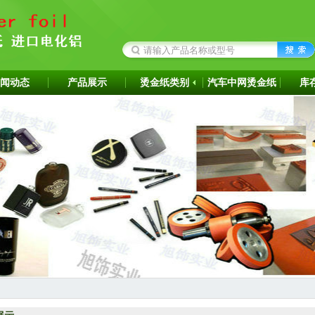
闻动态
产品展示
烫金纸类别
汽车中网烫金纸
库
成为韩国ITW烫金纸华东区代理商