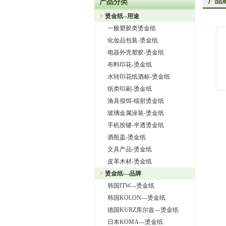
产品
产品分类
上海旭饰实业有限公司—日本东
>
烫金纸--用途
热烈祝贺上海旭饰实业有限公
一般塑胶类烫金纸
热烈祝贺旭饰实业成为日本OI
化妆品包装-烫金纸
上海旭饰实业有限公司——进
电器外壳塑胶-烫金纸
布料印花-烫金纸
怎样选择进口烫金纸
水转印花纸酒标-烫金纸
上海旭饰实业有限公司 专业
纸类印刷-烫金纸
渔具假饵-镭射烫金纸
玻璃金属涂装-烫金纸
手机按键-半透烫金纸
酒瓶盖-烫金纸
文具产品-烫金纸
皮革木材-烫金纸
>
烫金纸---品牌
韩国ITW---烫金纸
韩国KOLON---烫金纸
德国KURZ库尔兹---烫金纸
日本KOMA---烫金纸