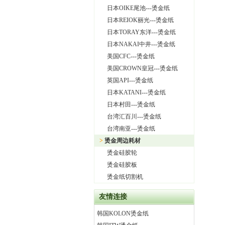
日本OIKE尾池---烫金纸
日本REIOK丽光---烫金纸
日本TORAY东洋---烫金纸
日本NAKAI中井---烫金纸
美国CFC---烫金纸
美国CROWN皇冠---烫金纸
英国API---烫金纸
日本KATANI---烫金纸
日本村田---烫金纸
台湾汇百川---烫金纸
台湾南亚---烫金纸
>
烫金周边耗材
烫金硅胶轮
烫金硅胶板
烫金纸切割机
友情连接
韩国KOLON烫金纸