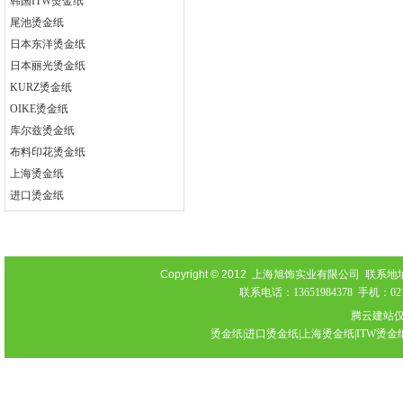
韩国ITW烫金纸
尾池烫金纸
日本东洋烫金纸
日本丽光烫金纸
KURZ烫金纸
OIKE烫金纸
库尔兹烫金纸
布料印花烫金纸
上海烫金纸
进口烫金纸
Copyright © 2012
上海旭饰实业有限公司 联系地址：上海
联系电话：13651984378 手机：021-
腾云建站
烫金纸|进口烫金纸|上海烫金纸|ITW烫金纸