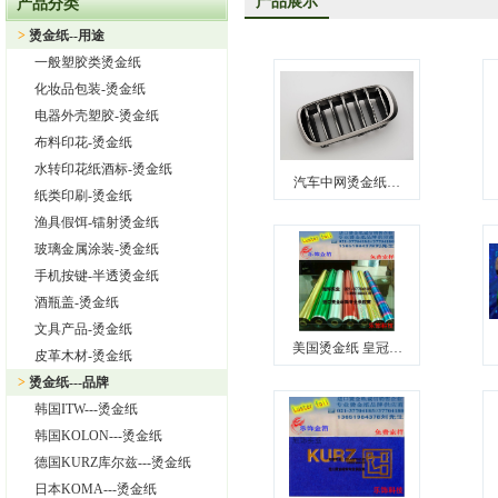
产品展示
产品分类
上海旭饰实业有限公司—日本东洋烫金纸TORAY烫金纸华东区总
>
烫金纸--用途
热烈祝贺上海旭饰实业有限公司成为德国库尔兹烫金纸一级代理
一般塑胶类烫金纸
热烈祝贺旭饰实业成为日本OIKE烫金纸尾池烫金纸华东区总代理
化妆品包装-烫金纸
上海旭饰实业有限公司——进口烫金纸专业供应商
电器外壳塑胶-烫金纸
布料印花-烫金纸
怎样选择进口烫金纸
水转印花纸酒标-烫金纸
上海旭饰实业有限公司 专业供应汽车中网烫金纸，汽车格栅烫金
汽车中网烫金纸…
纸类印刷-烫金纸
渔具假饵-镭射烫金纸
玻璃金属涂装-烫金纸
手机按键-半透烫金纸
酒瓶盖-烫金纸
文具产品-烫金纸
美国烫金纸 皇冠…
皮革木材-烫金纸
>
烫金纸---品牌
韩国ITW---烫金纸
韩国KOLON---烫金纸
德国KURZ库尔兹---烫金纸
日本KOMA---烫金纸