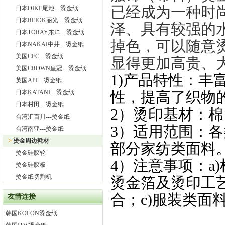
已经成为一种时
日本OIKE尾池---烫金纸
日本REIOK丽光---烫金纸
泽、具有较强的
日本TORAY东洋---烫金纸
掉色，可以随意
日本NAKAI中井---烫金纸
美国CFC---烫金纸
显得更加高贵、
美国CROWN皇冠---烫金纸
1)
产品特性：丰
英国API---烫金纸
日本KATANI---烫金纸
性，提高了织物
日本村田---烫金纸
2
）烫印基材：棉
台湾汇百川---烫金纸
3
）适用范围：各
台湾南亚---烫金纸
>
烫金周边耗材
部分家纺类面料
烫金硅胶轮
4
）注意事项：a
烫金硅胶板
烫金纸切割机
烫金箔及烫印工
合；c)服装类面
友情连接
韩国KOLON烫金纸