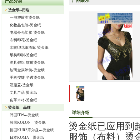
产品展示
产品分类
上海旭饰实业有限公司—日本东洋烫金纸TORAY烫金纸华东区总
>
烫金纸--用途
热烈祝贺上海旭饰实业有限公司成为德国库尔兹烫金纸一级代理
一般塑胶类烫金纸
热烈祝贺旭饰实业成为日本OIKE烫金纸尾池烫金纸华东区总代理
化妆品包装-烫金纸
上海旭饰实业有限公司——进口烫金纸专业供应商
电器外壳塑胶-烫金纸
布料印花-烫金纸
怎样选择进口烫金纸
水转印花纸酒标-烫金纸
上海旭饰实业有限公司 专业供应汽车中网烫金纸，汽车格栅烫金
纸类印刷-烫金纸
渔具假饵-镭射烫金纸
玻璃金属涂装-烫金纸
手机按键-半透烫金纸
酒瓶盖-烫金纸
文具产品-烫金纸
皮革木材-烫金纸
>
烫金纸---品牌
详细介绍
韩国ITW---烫金纸
韩国KOLON---烫金纸
烫金纸已应用到
德国KURZ库尔兹---烫金纸
服饰（布料）烫
日本KOMA---烫金纸