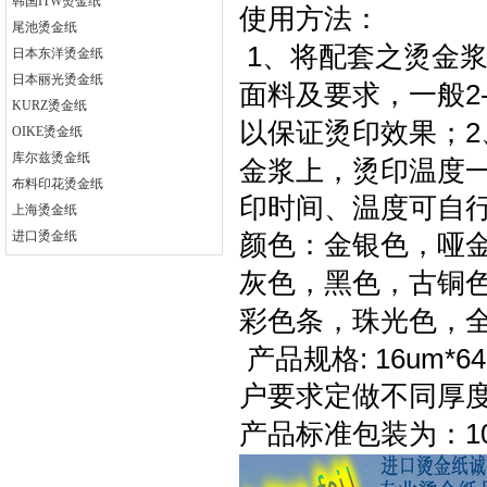
韩国ITW烫金纸
使用方法：
尾池烫金纸
1
、将配套之烫金
日本东洋烫金纸
日本丽光烫金纸
2
面料及要求，一般
KURZ烫金纸
2
以保证烫印效果；
OIKE烫金纸
库尔兹烫金纸
金浆上，烫印温度
布料印花烫金纸
印时间、温度可自
上海烫金纸
进口烫金纸
颜色：金银色，哑
灰色，黑色，古铜
彩色条，珠光色，
: 16um*6
产品规格
户要求定做不同厚
1
产品标准包装为：