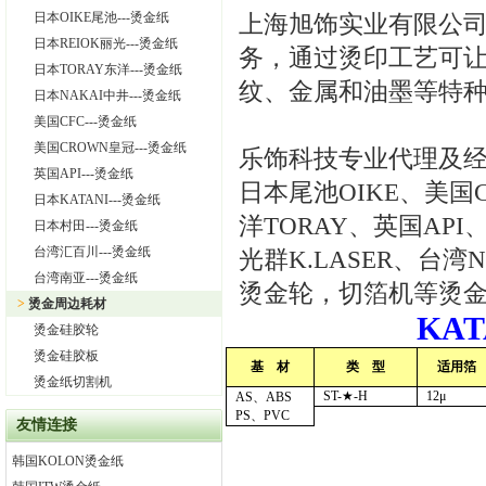
日本OIKE尾池---烫金纸
上海旭饰实业有限公
日本REIOK丽光---烫金纸
务，通过烫印工艺可
日本TORAY东洋---烫金纸
纹、金属和油墨等特
日本NAKAI中井---烫金纸
美国CFC---烫金纸
美国CROWN皇冠---烫金纸
乐饰科技专业代理及经销
英国API---烫金纸
日本尾池OIKE、美国
日本KATANI---烫金纸
洋TORAY、英国AP
日本村田---烫金纸
台湾汇百川---烫金纸
光群K.LASER、台
台湾南亚---烫金纸
烫金轮，切箔机等烫
>
烫金周边耗材
KAT
烫金硅胶轮
烫金硅胶板
基 材
类 型
适用箔
烫金纸切割机
ST-
★-H
12
μ
AS
、ABS
PS
、PVC
友情连接
韩国KOLON烫金纸