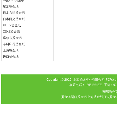
韩国ITW烫金纸
尾池烫金纸
日本东洋烫金纸
日本丽光烫金纸
KURZ烫金纸
OIKE烫金纸
库尔兹烫金纸
布料印花烫金纸
上海烫金纸
进口烫金纸
Copyright © 2012
上海旭饰实业有限公司 联系地址：上海
联系电话：13651984378 手机：021-
腾云建站
烫金纸|进口烫金纸|上海烫金纸|ITW烫金纸