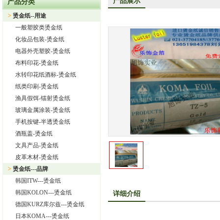
产品展示
产品分类
上海旭饰实业有限公司—日本东洋烫金纸TORAY烫金纸华东区总
>
烫金纸--用途
热烈祝贺上海旭饰实业有限公司成为德国库尔兹烫金纸一级代理
一般塑胶类烫金纸
热烈祝贺旭饰实业成为日本OIKE烫金纸尾池烫金纸华东区总代理
化妆品包装-烫金纸
上海旭饰实业有限公司——进口烫金纸专业供应商
电器外壳塑胶-烫金纸
布料印花-烫金纸
怎样选择进口烫金纸
水转印花纸酒标-烫金纸
上海旭饰实业有限公司 专业供应汽车中网烫金纸，汽车格栅烫金
纸类印刷-烫金纸
渔具假饵-镭射烫金纸
玻璃金属涂装-烫金纸
手机按键-半透烫金纸
酒瓶盖-烫金纸
文具产品-烫金纸
皮革木材-烫金纸
>
烫金纸---品牌
韩国ITW---烫金纸
韩国KOLON---烫金纸
详细介绍
德国KURZ库尔兹---烫金纸
日本KOMA---烫金纸