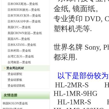
日本OIKE尾池---烫金纸
金纸, 镜面纸。
日本REIOK丽光---烫金纸
日本TORAY东洋---烫金纸
专业烫印 DVD, CD
日本NAKAI中井---烫金纸
塑料机壳等.
美国CFC---烫金纸
美国CROWN皇冠---烫金纸
英国API---烫金纸
日本KATANI---烫金纸
世界名牌 Sony, Phili
日本村田---烫金纸
都采用.
台湾汇百川---烫金纸
台湾南亚---烫金纸
>
烫金周边耗材
以下是部份较为
烫金硅胶轮
烫金硅胶板
HL-2MR-S 
烫金纸切割机
HL-1MR-9HG
友情连接
HL-1MR-S 
韩国KOLON烫金纸