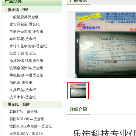
产品展示
产品分类
上海旭饰实业有限公司—日本东洋烫金纸TORAY烫金纸华东区总
>
烫金纸--用途
热烈祝贺上海旭饰实业有限公司成为德国库尔兹烫金纸一级代理
一般塑胶类烫金纸
热烈祝贺旭饰实业成为日本OIKE烫金纸尾池烫金纸华东区总代理
化妆品包装-烫金纸
上海旭饰实业有限公司——进口烫金纸专业供应商
电器外壳塑胶-烫金纸
布料印花-烫金纸
怎样选择进口烫金纸
水转印花纸酒标-烫金纸
上海旭饰实业有限公司 专业供应汽车中网烫金纸，汽车格栅烫金
纸类印刷-烫金纸
渔具假饵-镭射烫金纸
玻璃金属涂装-烫金纸
手机按键-半透烫金纸
酒瓶盖-烫金纸
文具产品-烫金纸
皮革木材-烫金纸
>
烫金纸---品牌
详细介绍
韩国ITW---烫金纸
韩国KOLON---烫金纸
德国KURZ库尔兹---烫金纸
乐饰科技专业代
日本KOMA---烫金纸