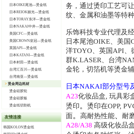
务，通过烫印工艺可
日本OIKE尾池---烫金纸
日本REIOK丽光---烫金纸
纹、金属和油墨等特
日本TORAY东洋---烫金纸
日本NAKAI中井---烫金纸
乐饰科技专业代理及经销
美国CFC---烫金纸
日本尾池OIKE、美国
美国CROWN皇冠---烫金纸
英国API---烫金纸
洋TOYO、英国API
日本KATANI---烫金纸
群K.LASER、台湾
日本村田---烫金纸
金轮，切箔机等烫金
台湾汇百川---烫金纸
台湾南亚---烫金纸
>
烫金周边耗材
日本
NAKAI
部分型号
烫金硅胶轮
A23
化妆品盒
,
玩具彩
烫金硅胶板
。
烫印
烫印在
OPP, PV
烫金纸切割机
。
、
面
高耐热性能
耐
友情连接
A28/A38
高级化妆品
韩国KOLON烫金纸