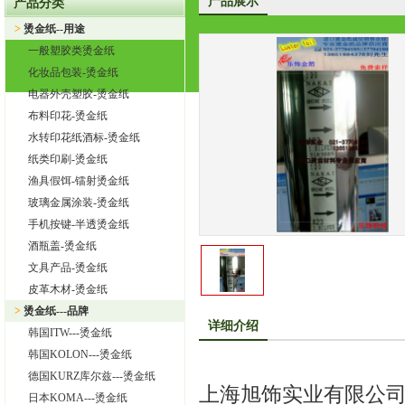
产品展示
产品分类
热烈祝贺上海旭饰实业有限公司成为韩国ITW烫金纸华东区代理
>
烫金纸--用途
上海旭饰实业有限公司—日本东洋烫金纸TORAY烫金纸华东区总
一般塑胶类烫金纸
热烈祝贺上海旭饰实业有限公司成为德国库尔兹烫金纸一级代理
化妆品包装-烫金纸
热烈祝贺旭饰实业成为日本OIKE烫金纸尾池烫金纸华东区总代理
电器外壳塑胶-烫金纸
上海旭饰实业有限公司——进口烫金纸专业供应商
布料印花-烫金纸
怎样选择进口烫金纸
水转印花纸酒标-烫金纸
纸类印刷-烫金纸
渔具假饵-镭射烫金纸
玻璃金属涂装-烫金纸
手机按键-半透烫金纸
酒瓶盖-烫金纸
文具产品-烫金纸
皮革木材-烫金纸
>
烫金纸---品牌
详细介绍
韩国ITW---烫金纸
韩国KOLON---烫金纸
德国KURZ库尔兹---烫金纸
上海旭饰实业有限公
日本KOMA---烫金纸