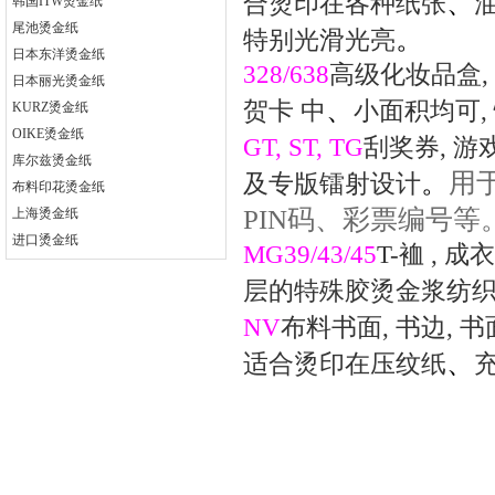
、
合烫印在各种纸张
韩国ITW烫金纸
尾池烫金纸
。
特别光滑光亮
日本东洋烫金纸
328/638
高级化妆品盒
,
日本丽光烫金纸
、
贺卡
中
小面积均可
,
KURZ烫金纸
OIKE烫金纸
GT, ST, TG
刮奖券
,
游
库尔兹烫金纸
。
用
及专版镭射设计
布料印花烫金纸
PIN
码、彩票编号等
上海烫金纸
进口烫金纸
MG39/43/45
T-
裇
,
成衣
层的特殊胶烫金浆纺
NV
布料书面
,
书边
,
书
Copyright © 2012
上海旭饰实业有限公
司 联系地址：上海市--莘松路1500弄122
、
适合烫印在压纹纸
号 网站备案号：沪ICP备10037086号-2
联系电话：13651984378 手机：021-
37704185 Ema
腾云建站
烫金纸|进口烫金纸|上海烫金纸|ITW烫金纸