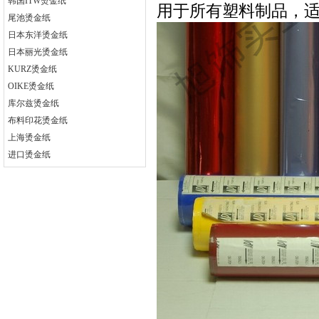
韩国ITW烫金纸
用于所有塑料制品，
尾池烫金纸
日本东洋烫金纸
日本丽光烫金纸
KURZ烫金纸
OIKE烫金纸
库尔兹烫金纸
布料印花烫金纸
上海烫金纸
进口烫金纸