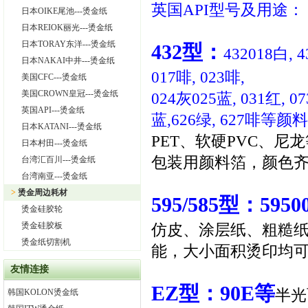
英国
API
型号及用途：
日本OIKE尾池---烫金纸
日本REIOK丽光---烫金纸
日本TORAY东洋---烫金纸
432
型：
432018
白
, 
日本NAKAI中井---烫金纸
017
啡
, 023
啡
,
美国CFC---烫金纸
美国CROWN皇冠---烫金纸
024
灰
025
蓝
, 031
红
, 07
英国API---烫金纸
蓝
,626
绿
, 627
啡等颜料
日本KATANI---烫金纸
PET、软硬PVC、
日本村田---烫金纸
包装用颜料箔，颜色
台湾汇百川---烫金纸
台湾南亚---烫金纸
>
烫金周边耗材
595/585
型：5950
烫金硅胶轮
烫金硅胶板
仿皮、涂层纸、粗糙
烫金纸切割机
能，大小面积烫印均
友情连接
EZ
型：90E等
半光
韩国KOLON烫金纸