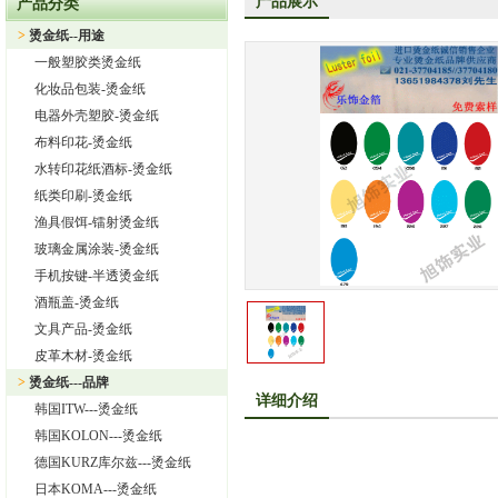
产品展示
产品分类
热烈祝贺上海旭饰实业有限公司成为韩国ITW烫金纸华东区代理
>
烫金纸--用途
上海旭饰实业有限公司—日本东洋烫金纸TORAY烫金纸华东区总
一般塑胶类烫金纸
热烈祝贺上海旭饰实业有限公司成为德国库尔兹烫金纸一级代理
化妆品包装-烫金纸
热烈祝贺旭饰实业成为日本OIKE烫金纸尾池烫金纸华东区总代理
电器外壳塑胶-烫金纸
布料印花-烫金纸
上海旭饰实业有限公司——进口烫金纸专业供应商
水转印花纸酒标-烫金纸
怎样选择进口烫金纸
纸类印刷-烫金纸
渔具假饵-镭射烫金纸
玻璃金属涂装-烫金纸
手机按键-半透烫金纸
酒瓶盖-烫金纸
文具产品-烫金纸
皮革木材-烫金纸
>
烫金纸---品牌
详细介绍
韩国ITW---烫金纸
韩国KOLON---烫金纸
德国KURZ库尔兹---烫金纸
日本KOMA---烫金纸